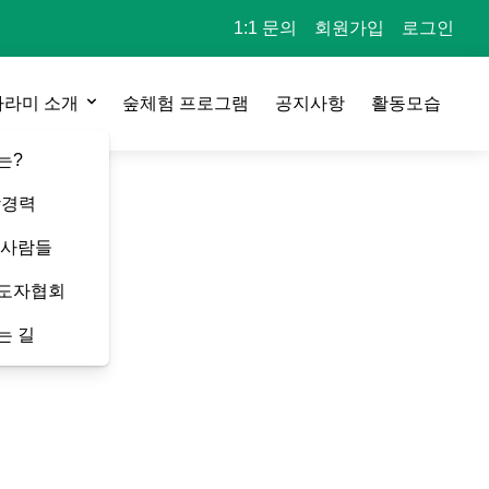
1:1 문의
회원가입
로그인
자라미 소개
숲체험 프로그램
공지사항
활동모습
는?
상경력
 사람들
도자협회
는 길