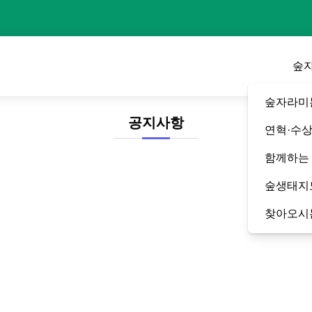
숲
숲자라미
공지사항
연혁·수
함께하는
숲생태지
찾아오시