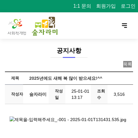
1:1 문의
회원가입
로그인
공지사항
목록
제목
2025년에도 새해 복 많이 받으세요!^^
작성
25-01-01
조회
작성자
숲자라미
3,516
13:17
일
수